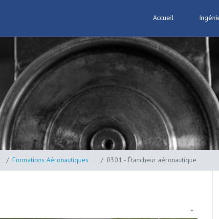
Accueil
Ingéni
Formations Aéronautiques
0301 - Étancheur aéronautique